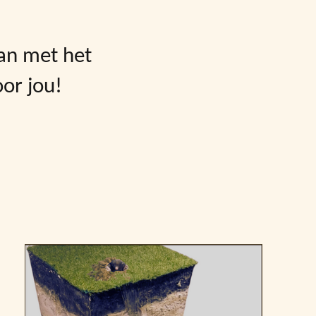
an met ​het
or jou!