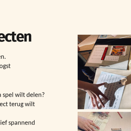
ecten
en.
oogst
 spel wilt delen?
ect terug wilt
atief spannend