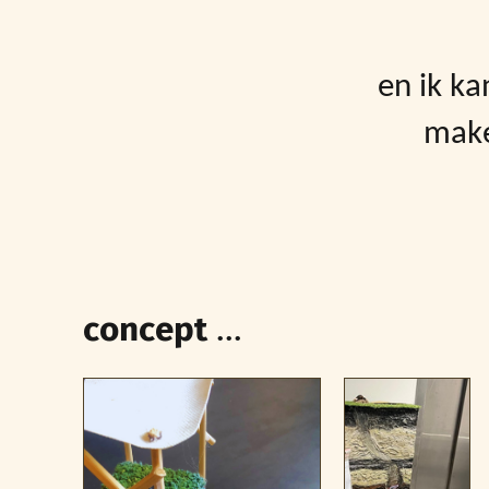
en ik ka
make
concept
...