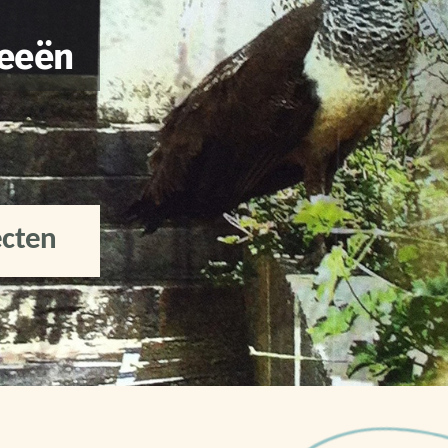
deeën
ecten