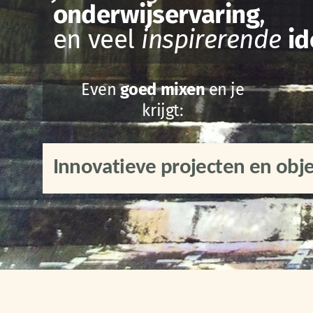
onderwijservaring
,
en veel
inspirerende
i
Even
goed mixen
en je
krijgt:
Innovatieve projecten en obj